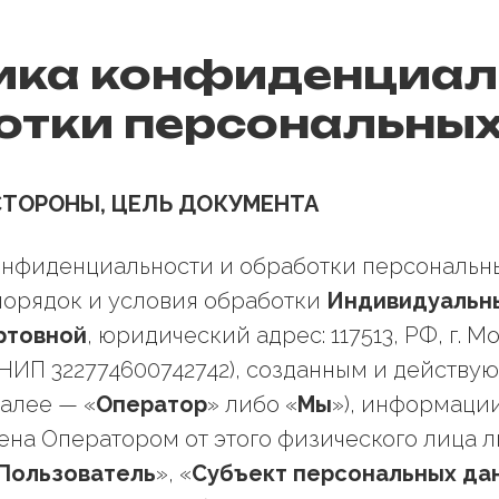
ика конфиденциал
отки персональны
СТОРОНЫ, ЦЕЛЬ ДОКУМЕНТА
конфиденциальности и обработки персональн
порядок и условия обработки
Индивидуальн
ртовной
, юридический адрес: 117513, РФ, г. М
(ОГРНИП 322774600742742), созданным и действ
далее — «
Оператор
» либо «
Мы
»), информаци
ена Оператором от этого физического лица ли
Пользователь
», «
Субъект персональных да