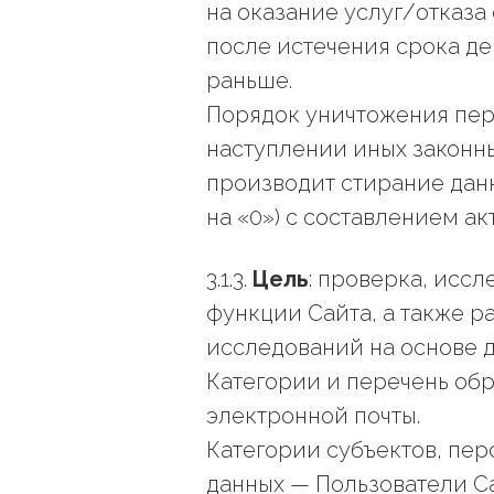
на оказание услуг/отказа 
после истечения срока дей
раньше.
Порядок уничтожения пер
наступлении иных законны
производит стирание дан
на «0») с составлением а
3.1.3.
Цель
: проверка, исс
функции Сайта, а также р
исследований на основе д
Категории и перечень обр
электронной почты.
Категории субъектов, пе
данных — Пользователи Са