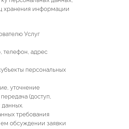
тку персональных данных,
иц хранения информации
ователю Услуг
, телефон, адрес
субъекты персональных
ние, уточнение
передача (доступ,
 данных.
данных требования
шем обсуждении заявки