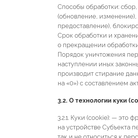
Способы обработки: сбор,
(обновление, изменение),
предоставление), блокир
Срок обработки и хранени
о прекращении обработки/
Порядок уничтожения пер
наступлении иных законны
производит стирание дан
на «0») с составлением а
3.2. О технологии куки (co
3.2.1. Куки (cookie): — э
на устройстве Субъекта п
так и не относиться к пе