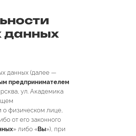
ьности
х данных
ых данных (далее —
ым предпринимателем
орсква, ул. Академика
ующем
и о физическом лице,
бо от его законного
нных
» либо «
Вы
»), при