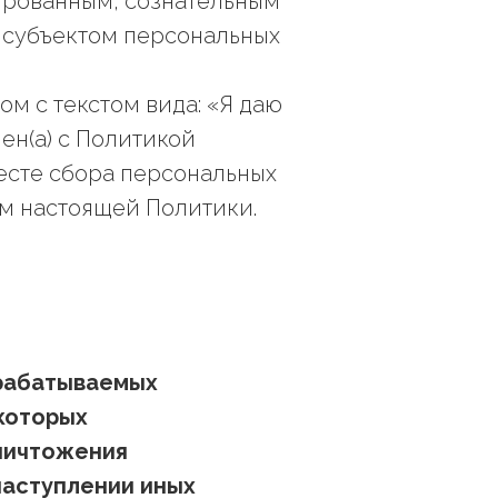
ированным, сознательным
 субъектом персональных
дом с текстом вида: «Я даю
ен(а) с Политикой
есте сбора персональных
ом настоящей Политики.
брабатываемых
которых
уничтожения
наступлении иных