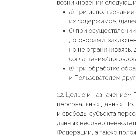
возникновении следующих
а) при использовании
их содержимое, (дале
б) при осуществлени
договорами, заключе
но не ограничиваясь, 
соглашения/договоры
в) при обработке обр
и Пользователем друг 
1.2. Целью и назначение
персональных данных. По
и свободы субъекта перс
данных несовершеннолетн
Федерации, а также поло