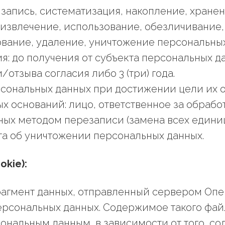
 запись, систематизация, накопление, хране
 извлечение, использование, обезличивание, 
ование, удаление, уничтожение персональных
я: до получения от субъекта персональных 
отзыва согласия либо 3 (три) года.
сональных данных при достижении цели их 
х оснований: лицо, ответственное за обрабо
ных методом перезаписи (замена всех един
кта об уничтожении персональных данных.
okie):
то фрагмент данных, отправленный сервером О
ерсональных данных. Содержимое такого файл
рсональным данным, в зависимости от того, с