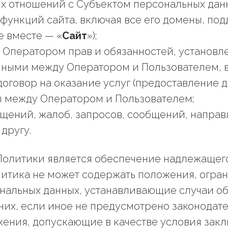
 отношений с Субъектом персональных дан
 функций сайта, включая все его домены, по
е вместе — «
Сайт
»);
и Оператором прав и обязанностей, установ
нными между Оператором и Пользователем, 
договор на оказание услуг (предоставление д
 между Оператором и Пользователем;
ащений, жалоб, запросов, сообщений, напр
другу.
м Политики является обеспечение надлежаще
литика не может содержать положения, огр
ональных данных, устанавливающие случаи о
их, если иное не предусмотрено законодат
жения, допускающие в качестве условия зак