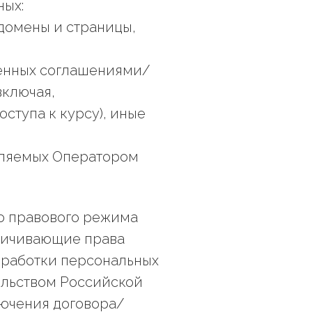
ных:
ддомены и страницы,
ленных соглашениями/
включая,
оступа к курсу), иные
авляемых Оператором
го правового режима
аничивающие права
бработки персональных
ельством Российской
лючения договора/