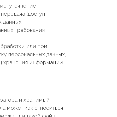
ние, уточнение
передача (доступ,
 данных.
данных требования
обработки или при
тку персональных данных,
иц хранения информации
ператора и хранимый
а может как относиться,
одержит ли такой файл